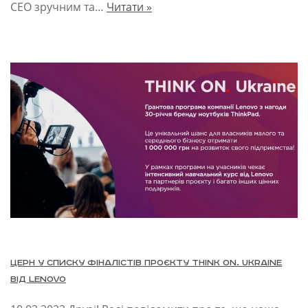
СЕО зручним та…
Читати »
ЦЕРН у списку фіналістів проєкту THINK ON. Ukraine
від Lenovo