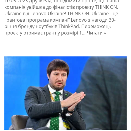
10.03.2023
Друзі! Раді повідомити про те, що наша
компанія увійшла до фіналістів проєкту THINK ON.
Ukraine від Lenovo Ukraine! THINK ON. Ukraine - це
грантова програма компанії Lenovo з нагоди 30-
річчя бренду ноутбуків ThinkPad. Переможець
проєкту отримає грант у розмірі 1…
Читати »