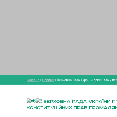
Головна
›
Новини
›
Верховна Рада України прийняла у пе
Верховна Рада України п
конституційних прав громадян 