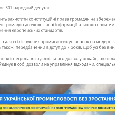
олос 301 народний депутат.
ть захистити конституційні права громадян на збереженн
 громадян до екологічної інформації, а також сприятиме
нення європейських стандартів.
в для всіх існуючих промислових установок на модерніз
також, передбачений відступ до 7 років, щоб усі без вин
ння інтегрованого довкільного дозволу онлайн, що по
б’єднує в собі дозволи на управління відходами, спеціа