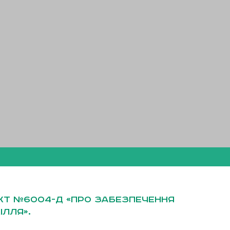
кт №6004-д «Про забезпечення
ілля».