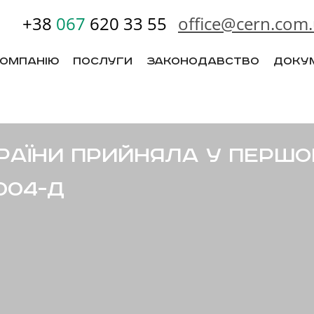
+38
067
620 33 55
office@cern.com
Компанію
Послуги
Законодавство
Доку
раїни прийняла у першо
004-д