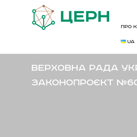
Про 
UA
Верховна Рада Ук
законопроєкт №6