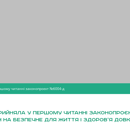
ршому читанні законопроєкт №6004-д
рийняла у першому читанні законопроє
на безпечне для життя і здоров’я довк