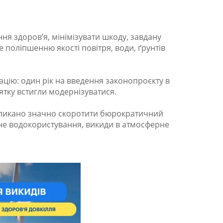
я здоров’я, мінімізувати шкоду, завдану
 поліпшенню якості повітря, води, ґрунтів
ацію: один рік на введення законопроєкту в
ятку встигли модернізуватися.
кликано значно скоротити бюрократичний
льне водокористування, викиди в атмосферне