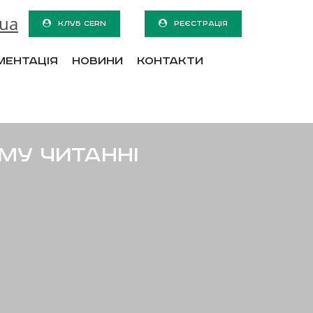
.ua
КЛУБ CERN
РЕЄСТРАЦІЯ
ментація
Новини
Контакти
му читанні