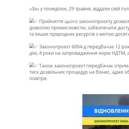
«За» у понеділок, 29 травня, віддали свій г
Прийняття цього законопроєкту дозволи
довкіллю промисловістю, забезпечити доступ
та інших природних ресурсів з метою досяг
Законопроєкт 6004-д передбачає 12 рокі
дію, 4 роки на запровадження норм НДТМ, а 
Також законопроєкт передбачає отрима
тиск дозвільних процедур на бізнес, адже о
повітря.