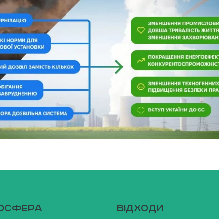
осфера
Вiдходи