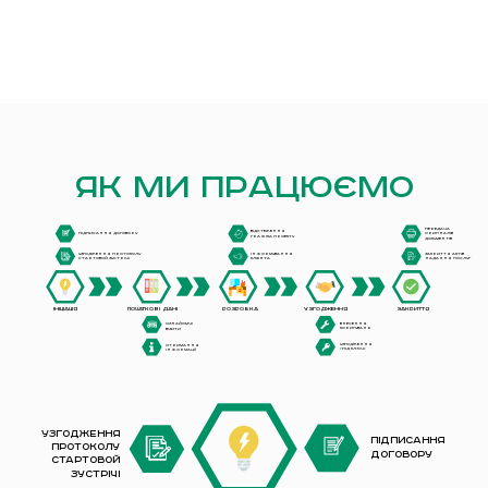
Як ми працюємо
Передача
Відстеження
Підписання договору
оригіналів
графіка проекту
документів
Узгодження Протоколу
Закриття Актів
Інформування
Стартовой Зустрічі
надання послуг
клієнта
Ініціація
Початкові дані
Розробка
Узгодження
Закриття
Внесення
Ознайомчі
коригувань
візити
Узгодження
Отримання
«під ключ»
інформації
Узгодження
Підписання
Протоколу
договору
Стартовой
Зустрічі