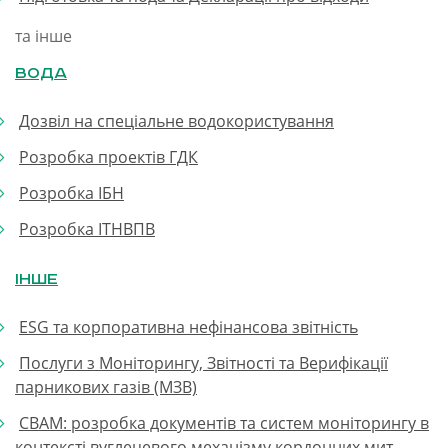
та інше
Вода
Дозвіл на спеціальне водокористування
Розробка проектів ГДК
Розробка ІБН
Розробка ІТНВПВ
Інше
ESG та корпоративна нефінансова звітність
Послуги з Моніторингу, Звітності та Верифікації
парникових газів (МЗВ)
CBAM: розробка документів та систем моніторингу в
контексті вуглецевого механізму кордонних мит