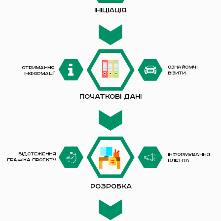
Ініціація
Ознайомчі
Отримання
візити
інформації
Початкові дані
Відстеження
Інформування
графіка проекту
клієнта
Розробка