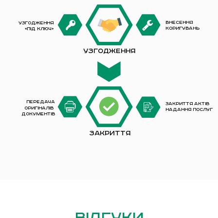
Внесення
Узгодження
коригувань
«під ключ»
Узгодження
Передача
Закриття Актів
оригіналів
надання послуг
документів
Закриття
Відгуки