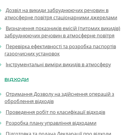
Дозвіл на викиди забруднюючих речовин в
атмосферне повітря стаціонарними джерелами
Визначення показників емісій (питомих викидів)
забруднюючих речовин в атмосферне повітря
Перевірка ефективності та розробка паспортів
газоочисних установок
Інструментальні виміри викидів в атмосферу
Відходи
Отримання Дозволу на здійснення операцій з
оброблення відходів
Проведення робіт по класифікації відходів
Розробка плану управління відходами
Підготовка та подача Декларації про відходи