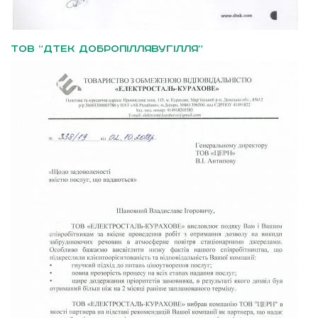
ТОВ “ДТЕК Добропіллявугілля”