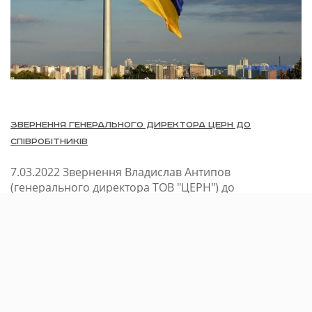
Звернення Генерального директора ЦЕРН до
співробітників
7.03.2022
Звернення Владислав Антипов
(генерального директора ТОВ "ЦЕРН") до
співробітників компанії. Друзі! Сьогодні 12-й день
війни. Дуже важко, щось писати підчас такого жаху,
але я спробою викласти свій погляд на те, що
відбувається, та на те, що ми…
Читати »