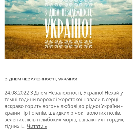
З Днем Незалежності, Україно!
24.08.2022
З Днем Незалежності, Україно! Нехай у
темні години ворожої жорстокої навали в серці
яскраво горить вогонь любові до рідної України -
країни гір і степів, швидких річок і золотих полів,
зелених лісів і глибоких морів, відважних і гордих,
гідних і…
Читати »