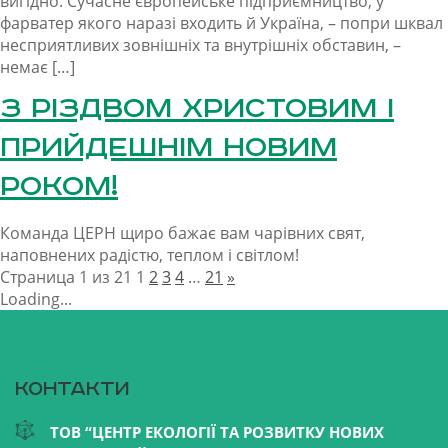
вигідно. Сучасне європейське підприємництво, у
фарватер якого наразі входить й Україна, – попри шквал
несприятливих зовнішніх та внутрішніх обставин, –
немає […]
З Різдвом Христовим і
прийдешнім Новим
Роком!
Команда ЦЕРН щиро бажає вам чарівних свят,
наповнених радістю, теплом і світлом!
Страница 1 из 21
1
2
3
4
…
21
»
Loading...
Контакти
ТОВ “ЦЕНТР ЕКОЛОГІЇ ТА РОЗВИТКУ НОВИХ