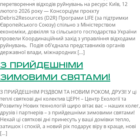
перетворення відходів руйнувань на ресурс Київ, 12
лютого 2026 року — Консорціум проєкту
Debris2Resources (D2R) Програми LIFE (за підтримки
Європейського Союзу) спільно з Міністерством
економіки, довкілля та сільського господарства України
провели Координаційний захід з управління відходами
руйнувань. Подія об’єднала представників органів
державної влади, міжнародних […]
З прийдешніми
зимовими святами!
З ПРИЙДЕШНІМ РІЗДВОМ ТА НОВИМ РОКОМ, ДРУЗІ! У ці
теплі святкові дні колектив ЦЕРН – Центр Екології та
Розвитку Нових технологій щиро вітає вас – наших колег,
друзів і партнерів – з прийдешніми зимовими святами!
Нехай ці святкові дні принесуть у ваші домівки тепло,
затишок і спокій, а новий рік подарує віру в краще, нові
[…]