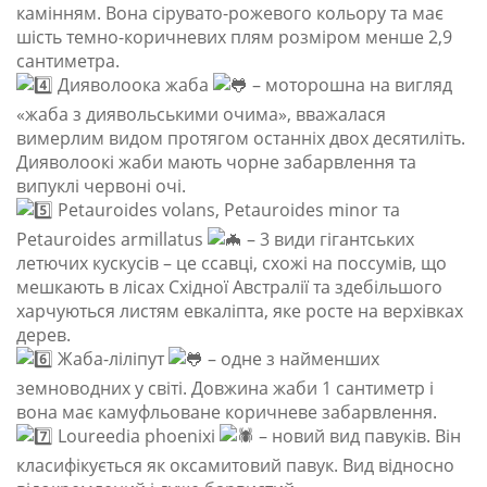
камінням. Вона сірувато-рожевого кольору та має
шість темно-коричневих плям розміром менше 2,9
сантиметра.
Дияволоока жаба
– моторошна на вигляд
«жаба з диявольськими очима», вважалася
вимерлим видом протягом останніх двох десятиліть.
Дияволоокі жаби мають чорне забарвлення та
випуклі червоні очі.
Petauroides volans, Petauroides minor та
Petauroides armillatus
– 3 види гігантських
летючих кускусів – це ссавці, схожі на поссумів, що
мешкають в лісах Східної Австралії та здебільшого
харчуються листям евкаліпта, яке росте на верхівках
дерев.
Жаба-ліліпут
– одне з найменших
земноводних у світі. Довжина жаби 1 сантиметр і
вона має камуфльоване коричневе забарвлення.
Loureedia phoenixi
– новий вид павуків. Він
класифікується як оксамитовий павук. Вид відносно