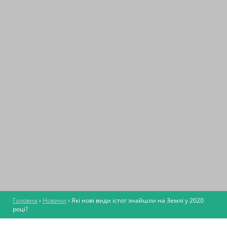
Головна
›
Новини
›
Які нові види істот знайшли на Землі у 2020
році?