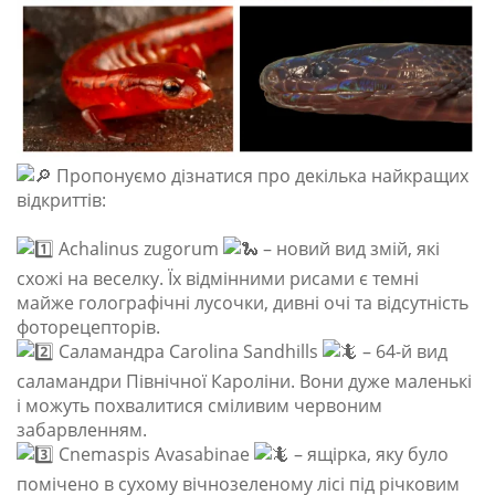
Пропонуємо дізнатися про декілька найкращих
відкриттів:
Achalinus zugorum
– новий вид змій, які
схожі на веселку. Їх відмінними рисами є темні
майже голографічні лусочки, дивні очі та відсутність
фоторецепторів.
Саламандра Carolina Sandhills
– 64-й вид
саламандри Північної Кароліни. Вони дуже маленькі
і можуть похвалитися сміливим червоним
забарвленням.
Cnemaspis Avasabinae
– ящірка, яку було
помічено в сухому вічнозеленому лісі під річковим