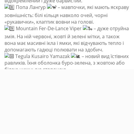
відокремлений і дуже барвистий.
Попа Лангур
– мавпочки, які мають яскраву
зовнішність: білі кільця навколо очей, чорні
«рукавички», клаптик вовни на голові.
Mountain Fer-De-Lance Viper
– дуже отруйна
змія. На ній червоні, жовті й зелені мітки, а також
вона має масивні ікла і ямки, які відчувають тепло і
допомагають гадюці полювати на здобич.
Tegula Kusairo Yamazak
– новий вид їстівних
равликів. Їхня оболонка буро-зелена, з жовтою або
білою нижньою стороною.
Loading...
Контакти
ТОВ “ЦЕНТР ЕКОЛОГІЇ ТА РОЗВИТКУ НОВИХ