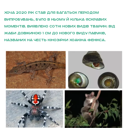
Хоча 2020 рік став для багатьох періодом
випробувань, було в ньому й кілька яскравих
моментів. Виявлено сотні нових видів тварин: від
жаби довжиною 1 см до нового виду павуків,
названих на честь кінозірки Хоакіна Фенікса.