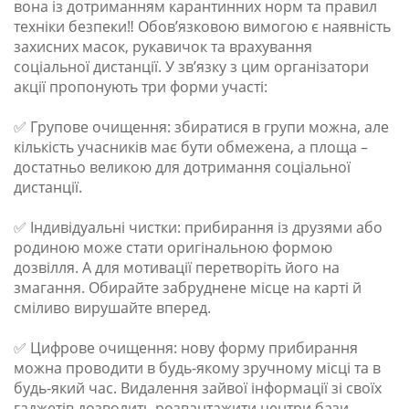
вона із дотриманням карантинних норм та правил
техніки безпеки‼️ Обов’язковою вимогою є наявність
захисних масок, рукавичок та врахування
соціальної дистанції. У зв’язку з цим організатори
акції пропонують три форми участі:
✅ Групове очищення: збиратися в групи можна, але
кількість учасників має бути обмежена, а площа –
достатньо великою для дотримання соціальної
дистанції.
✅ Індивідуальні чистки: прибирання із друзями або
родиною може стати оригінальною формою
дозвілля. А для мотивації перетворіть його на
змагання. Обирайте забруднене місце на карті й
сміливо вирушайте вперед.
✅ Цифрове очищення: нову форму прибирання
можна проводити в будь-якому зручному місці та в
будь-який час. Видалення зайвої інформації зі своїх
гаджетів дозволить розвантажити центри бази