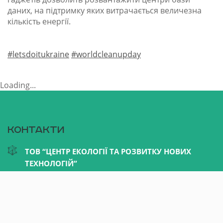
даних, на підтримку яких витрачається величезна
кількість енергії.
#letsdoitukraine
#worldcleanupday
Loading...
Контакти
ТОВ “ЦЕНТР ЕКОЛОГІЇ ТА РОЗВИТКУ НОВИХ
ТЕХНОЛОГІЙ”
Україна, м. Київ, вул. Гетьмана П. Скоропадського,
б.33, оф.75
+38 067 620 33 55